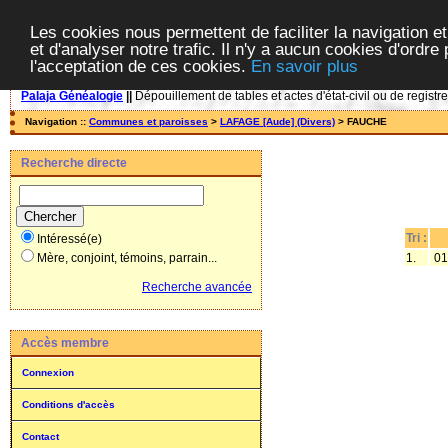
Les cookies nous permettent de faciliter la navigation et
et d'analyser notre trafic. Il n'y a aucun cookies d'ordre 
l'acceptation de ces cookies.
En savoir plus
Palaja Généalogie
||
Dépouillement de tables et actes d'état-civil ou de registr
Navigation ::
Communes et paroisses
>
LAFAGE [Aude] (Divers)
> FAUCHE
Recherche directe
Tri :
Intéressé(e)
1.
01
Mère, conjoint, témoins, parrain...
Recherche avancée
Accès membre
Connexion
Conditions d'accès
Contact